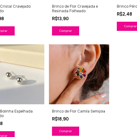
 Cristal Cravejado
Brinco de Flor Cravejada e
Brinco Péro
do
Resinada Folheado
R$2,48
,98
R$13,90
mprar
Comprar
 Bolinha Espelhada
Brinco de Flor Camila Semijoia
do
R$18,90
48
mprar