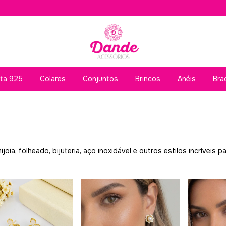
ata 925
Colares
Conjuntos
Brincos
Anéis
Bra
a, folheado, bijuteria, aço inoxidável e outros estilos incríveis pa