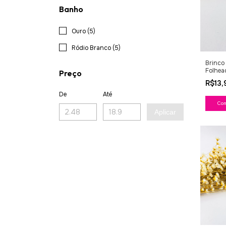
Banho
Ouro (5)
Ródio Branco (5)
Brinco
Folhea
Preço
R$13
De
Até
Aplicar