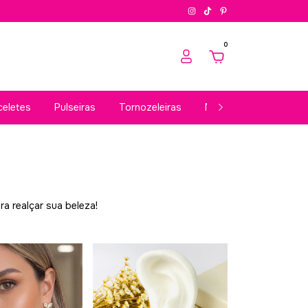
0
celetes
Pulseiras
Tornozeleiras
Masculinos
Acess
ra realçar sua beleza!