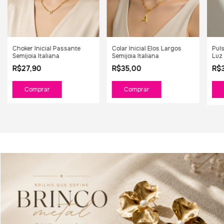
Choker Inicial Passante
Colar Inicial Elos Largos
Puls
Semijoia Italiana
Semijoia Italiana
Luz 
R$27,90
R$35,00
R$
Comprar
Comprar