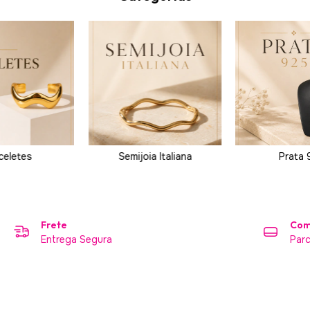
celetes
Semijoia Italiana
Prata 
Frete
Com
Entrega Segura
Par