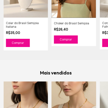
Colar do Brasil Semijoia
Conj
Choker do Brasil Semijoia
Italiana
Fol
R$26,40
R$35,00
R$
Comprar
Mais vendidos